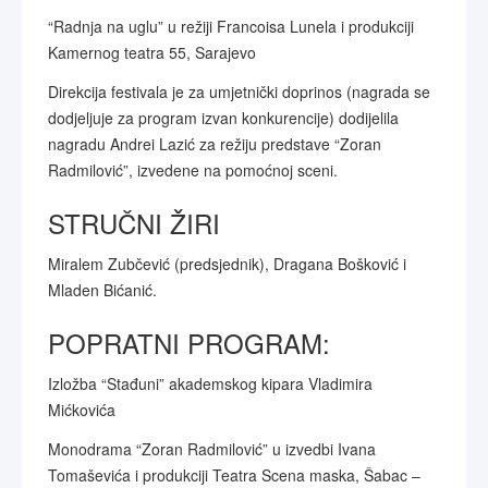
“Radnja na uglu” u režiji Francoisa Lunela i produkciji
Kamernog teatra 55, Sarajevo
Direkcija festivala je za umjetnički doprinos (nagrada se
dodjeljuje za program izvan konkurencije) dodijelila
nagradu Andrei Lazić za režiju predstave “Zoran
Radmilović”, izvedene na pomoćnoj sceni.
STRUČNI ŽIRI
Miralem Zubčević (predsjednik), Dragana Bošković i
Mladen Bićanić.
POPRATNI PROGRAM:
Izložba “Stađuni” akademskog kipara Vladimira
Mićkovića
Monodrama “Zoran Radmilović” u izvedbi Ivana
Tomaševića i produkciji Teatra Scena maska, Šabac –