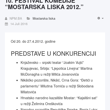
10. FESTIVAL KOMEDIJE
“MOSTARSKA LISKA 2012.”
NPM.BA
Mostarska liska
14 Juli 2016
Od 20. do 27.4.2012. godine
PREDSTAVE U KONKURENCIJI
Knjaževsko – srpski teatar “Joakim Vujić”
Kragujevac, Srbija: “Ljepotica Linejna” Martina
McDonagha u režiji Milića Jovanovića
Nikšićko pozorište, Nikšić, Crna Gora: “Đetići u
parlamentu” Milutina Tomića u režiji Slobodana
Milatovića
Hrvatsko narodno kazalište Mostar: “Kajališni sat”
u režiji Želimira Oreškovića
Narodno pozorište Republike Srpske, Banja Luka: