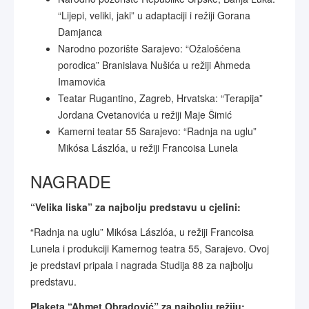
“Lijepi, veliki, jaki” u adaptaciji i režiji Gorana
Damjanca
Narodno pozorište Sarajevo: “Ožalošćena
porodica” Branislava Nušića u režiji Ahmeda
Imamovića
Teatar Rugantino, Zagreb, Hrvatska: “Terapija”
Jordana Cvetanovića u režiji Maje Šimić
Kamerni teatar 55 Sarajevo: “Radnja na uglu”
Mikósa Lászlóa, u režiji Francoisa Lunela
NAGRADE
“Velika liska” za najbolju predstavu u cjelini:
“Radnja na uglu” Mikósa Lászlóa, u režiji Francoisa
Lunela i produkciji Kamernog teatra 55, Sarajevo. Ovoj
je predstavi pripala i nagrada Studija 88 za najbolju
predstavu.
Plaketa “Ahmet Obradović” za najbolju režiju: