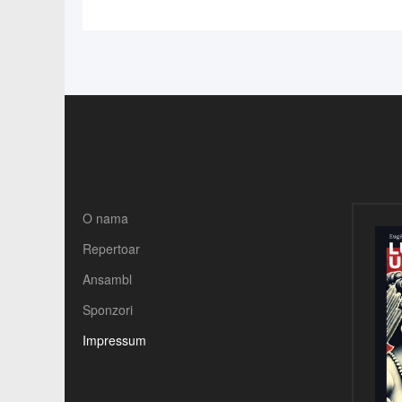
O nama
Repertoar
Ansambl
Sponzori
Impressum