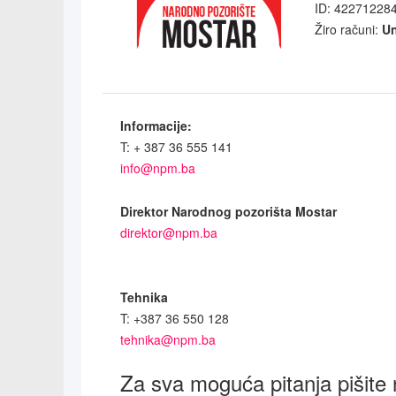
ID: 42271228
Žiro računi:
Un
Informacije:
T: + 387 36 555 141
info@npm.ba
Direktor Narodnog pozorišta Mostar
direktor@npm.ba
Tehnika
T: +387 36 550 128
tehnika@npm.ba
Za sva moguća pitanja pišite 