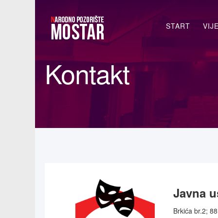
Traži...
START
VIJ
Kontakt
Javna u
Brkića br.2; 8