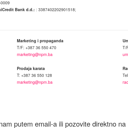
40009
iCredit Bank d.d.:
: 3387402202901518;
Marketing i propaganda
Um
T/F: +387 36 550 470
T/
marketing@npm.ba
um
Prodaja karata
Ra
T: +387 36 550 128
Te
marketing@npm.ba
ra
nam putem email-a ili pozovite direktno na