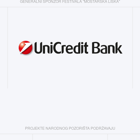
GENERALNI SPONZOR FESTIVALA "MOSTARSKA LISKA"
PROJEKTE NARODNOG POZORIŠTA PODRŽAVAJU