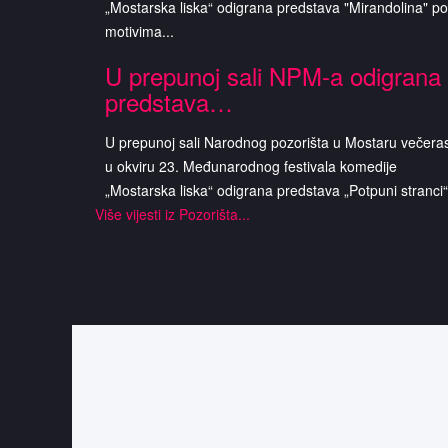
„Mostarska liska“ odigrana predstava "Mirandolina" po
motivima...
U prepunoj sali NPM-a odigrana
predstava…
U prepunoj sali Narodnog pozorišta u Mostaru večeras
u okviru 23. Međunarodnog festivala komedije
„Mostarska liska“ odigrana predstava „Potpuni stranci“.
Više vijesti iz Pozorišta...