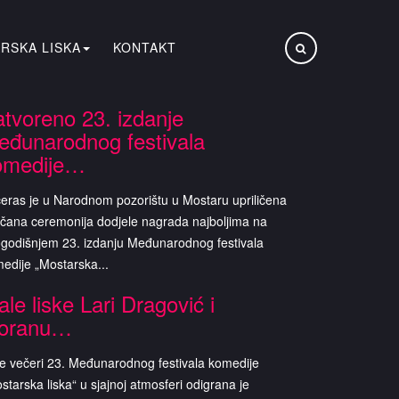
RSKA LISKA
KONTAKT
atvoreno 23. izdanje
eđunarodnog festivala
omedije…
eras je u Narodnom pozorištu u Mostaru upriličena
čana ceremonija dodjele nagrada najboljima na
godišnjem 23. izdanju Međunarodnog festivala
edije „Mostarska...
le liske Lari Dragović i
oranu…
e večeri 23. Međunarodnog festivala komedije
starska liska“ u sjajnoj atmosferi odigrana je