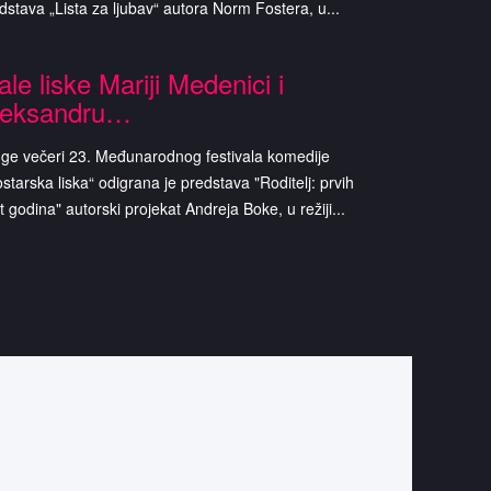
dstava „Lista za ljubav“ autora Norm Fostera, u...
le liske Mariji Medenici i
leksandru…
ge večeri 23. Međunarodnog festivala komedije
starska liska“ odigrana je predstava "Roditelj: prvih
t godina" autorski projekat Andreja Boke, u režiji...