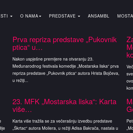
ESTI
O NAMA
PREDSTAVE
ANSAMBL
MOSTA
Prva repriza predstave „Pukovnik
Z
ptica“ u…
M
k
Nakon uspješne premijere na otvaranju 23.
Međunarodnog festivala komedije „Mostarska liska“ prva
Več
repriza predstave „Pukovnik ptica“ autora Hrista Bojčeva,
sve
u režiji...
ovo
kom
23. MFK „Mostarska liska“: Karta
Ma
više…
G
e
Karta više tražila se za večerašnju izvedbu predstave
Pet
ije
„Škrtac“ autora Moliera, u režiji Adisa Bakrača, nastala u
„Mo