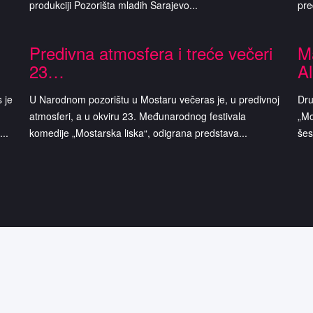
produkciji Pozorišta mladih Sarajevo...
pre
Predivna atmosfera i treće večeri
Ma
23…
A
 je
U Narodnom pozorištu u Mostaru večeras je, u predivnoj
Dru
atmosferi, a u okviru 23. Međunarodnog festivala
„Mo
..
komedije „Mostarska liska“, odigrana predstava...
šes