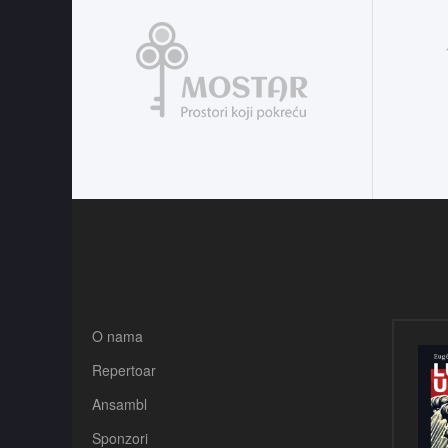
O nama
Repertoar
Ansambl
Sponzori