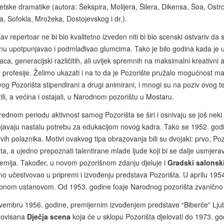
jetske dramatike (autora: Šekspira, Molijera, Šilera, Dikensa, Šoa, Ost
a, Sofokla, Mrožeka, Dostojevskog i dr.).
v repertoar ne bi bio kvalitetno izveden niti bi bio scenski ostvariv da
nu upotpunjavao i podmlađivao glumcima. Tako je bilo godina kada je
ca, generacijski različitih, ali uvijek spremnih na maksimalni kreativ
e profesije. Želimo ukazati i na to da je Pozorište pružalo mogućnost
og Pozorišta stipendirani a drugi animirani, i mnogi su na poziv ovog t
ili, a većina i ostajali, u Narodnom pozorištu u Mostaru.
ednom periodu aktivnost samog Pozorišta se širi i osnivaju se još neki od
njavaju nastalu potrebu za edukacijom novog kadra. Tako se 1952. god
vih polaznika. Motivi ovakvog tipa obrazovanja bili su dvojaki: prvo, Po
sta, a ujedno prepoznati talentirane mlade ljude koji bi se dalje usmjer
emija. Također, u novom pozorišnom zdanju djeluje i
Gradski salonski
no učestvovao u pripremi i izvođenju predstava Pozorišta. U aprilu 1954
bnom ustanovom. Od 1953. godine foaje Narodnog pozorišta zvanično po
vembru 1956. godine, premijernim izvođenjem predstave “Biberče” Ljubi
ovisana
Dječja scena
koja će u sklopu Pozorišta djelovati do 1973. go