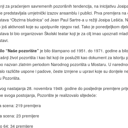
žnji za praćenjem savremenih pozorišnih tendencija, na inicijativu Jos
je predstavljala umjetnički izazov ansamblu i publici. Prva premijera na
stava “Obzirna bludnica” od Jean Paul Sartre-a u režiji Josipa Lešića
 još aktivnosti koje su upotpunile njegov rad. Tako je ponedjeljkom dj
tava bi bio organizovan Školski teatar koji je za cilj imao upoznati ml
tavi.
ilo “Naše pozorište”
je bilo štampano od 1951. do 1971. godine a bilo 
ašnji život pozorišta i kao list koji će poslužiti kao dokument za istorij
no nazvan zlatnim periodom Narodnog pozorišta u Mostaru. U narednom
alo različite uspone i padove, česte izmjene u upravi koje su donijele 
u Pozorišta.
vog nastajanja 28. novembra 1949. godine do posljednje premijere prij
e svoga postojanja, Pozorište je realizovalo slijedeće:
ka scena: 219 premijera
ja scena: 23 premijere
io 64: 34 premijere