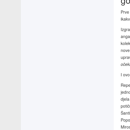
go
Prve 
ikak
Izgr
anga
kolek
nove
uprav
očeki
I ov
Reper
jedno
djela
potič
Šant
Popo
Miros