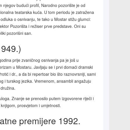
 njegov budući profil, Narodno pozorište je od
esionalna teatarska kuća. U tom periodu je zatražena
 odluka o osnivanju, te tako u Mostar stižu glumci:
rektor Pozorišta i režiser prve predstave. Oni su
iki pozorišni san.
1949.)
godina prije zvaničnog osnivanja pa je još u
rizam u Mostaru. Javljaju se i prvi domaći dramski
tić i dr., a da bi repertoar bio što raznovrsniji, sami
og i turskog jezika. Vremenom, ansambli angažuju
 družina.
uloga. Znanje se prenosilo putem izgovorene riječi i
 knjigom, prosvjetom i umjetnosti.
atne premijere 1992.