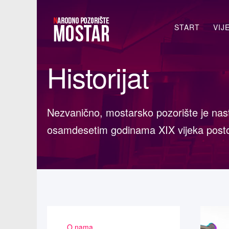
Traži...
START
VIJ
Historijat
Nezvanično, mostarsko pozorište je nasta
osamdesetim godinama XIX vijeka postoj
O nama