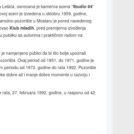
ipa Lešića, osnovana je kamerna scena “
Studio 64
”
 ovoj sceni je izvedena u oktobru 1959. godine,
. Narodno pozorište u Mostaru je pored navedenog
elovao
Klub mladih
, pred premijerna izvođenja
adu publiku sa autorima i praktičnim radom na
je namjenjeno publici da bi što bolje upoznali
u pozorišta. Ovaj period od 1951. do 1971. godine je
 periodu od 1972. godine do rata 1992. Pozorište
neke dobre ali i manje dobre momente u razvoju i
e rata, 27. februara 1992. godine, u rasponu od 42