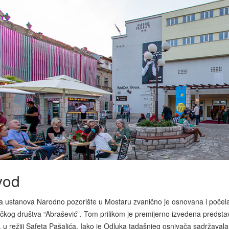
vod
a ustanova Narodno pozorište u Mostaru zvanično je osnovana i počel
ičkog društva “Abrašević”. Tom prilikom je premijerno izvedena preds
, u režiji Safeta Pašalića. Iako je Odluka tadašnjeg osnivača sadržava