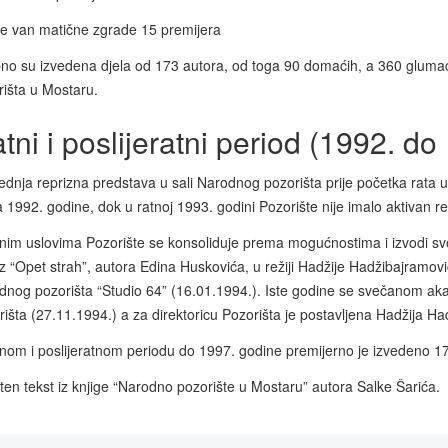
e van matične zgrade 15 premijera
no su izvedena djela od 173 autora, od toga 90 domaćih, a 360 gluma
rišta u Mostaru.
tni i poslijeratni period (1992. d
ednja reprizna predstava u sali Narodnog pozorišta prije početka rata u 
a 1992. godine, dok u ratnoj 1993. godini Pozorište nije imalo aktivan rep
nim uslovima Pozorište se konsoliduje prema mogućnostima i izvodi svoj
z “Opet strah”, autora Edina Huskovića, u režiji Hadžije Hadžibajramov
dnog pozorišta “Studio 64” (16.01.1994.). Iste godine se svečanom ak
išta (27.11.1994.) a za direktoricu Pozorišta je postavljena Hadžija Ha
tnom i poslijeratnom periodu do 1997. godine premijerno je izvedeno 1
ten tekst iz knjige “Narodno pozorište u Mostaru” autora Salke Šarića.