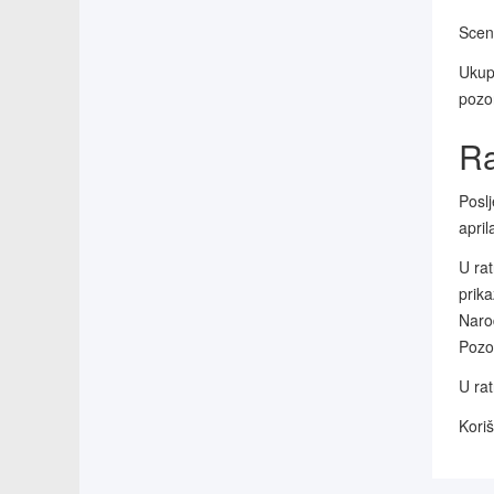
Scen
Ukup
pozo
Ra
Poslj
april
U rat
prika
Naro
Pozor
U ra
Koriš