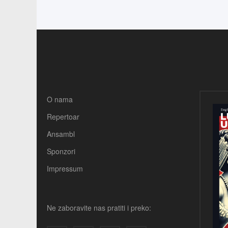
O nama
Repertoar
Ansambl
Sponzori
Impressum
Ne zaboravite nas pratiti i preko: