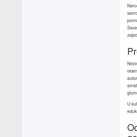
Narod
samog
pomoć
Savet
zajed
Pr
Nezva
osamd
autor
amat
glumc
U kul
eduko
Od