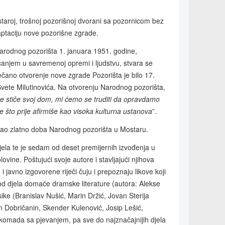
staroj, trošnoj pozorišnoj dvorani sa pozornicom bez
aptaciju nove pozorišne zgrade.
rodnog pozorišta 1. januara 1951. godine,
čanjem u savremenoj opremi i ljudstvu, stvara se
večano otvorenje nove zgrade Pozorišta je bilo 17.
vete Milutinovića. Na otvorenju Narodnog pozorišta,
 stiče svoj dom, mi ćemo se truditi da opravdamo
e što prije afirmiše kao visoka kulturna ustanova
”.
 kao zlatno doba Narodnog pozorišta u Mostaru.
jela te je sedam od deset premijernih izvođenja u
ine. Poštujući svoje autore i stavljajući njihova
 javno izgovorene riječi čuju i prepoznaju likove koji
r od djela domaće dramske literature (autora: Alekse
ke (Branislav Nušić, Marin Držić, Jovan Sterija
 Dobričanin, Skender Kulenović, Josip Lešić,
h komada sa pjevanjem, pa sve do najznačajnijih djela