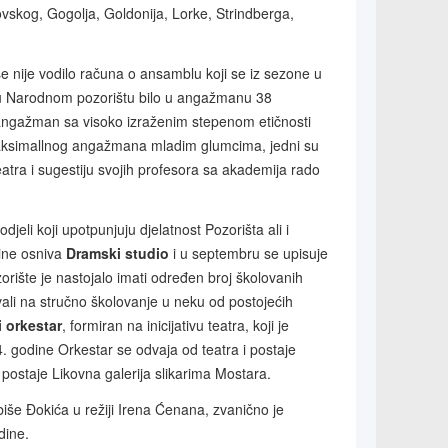
rovskog, Gogolja, Goldonija, Lorke, Strindberga,
 se nije vodilo računa o ansamblu koji se iz sezone u
 u Narodnom pozorištu bilo u angažmanu 38
ni angažman sa visoko izraženim stepenom etičnosti
 maksimallnog angažmana mladim glumcima, jedni su
eatra i sugestiju svojih profesora sa akademija rado
jeli koji upotpunjuju djelatnost Pozorišta ali i
ine osniva
Dramski studio
i u septembru se upisuje
zorište je nastojalo imati određen broj školovanih
avali na stručno školovanje u neku od postojećih
 orkestar
, formiran na inicijativu teatra, koji je
. godine Orkestar se odvaja od teatra i postaje
staje Likovna galerija slikarima Mostara.
še Đokića u režiji Irena Ćenana, zvanično je
dine.