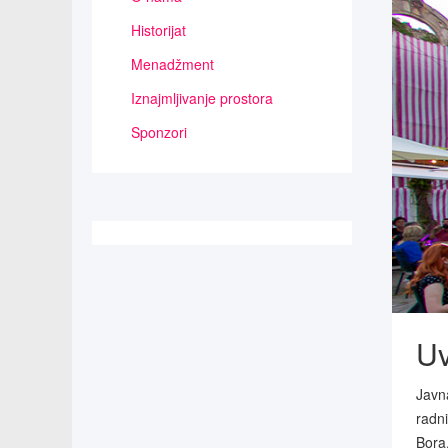
Historijat
Menadžment
Iznajmljivanje prostora
Sponzori
U
Javn
radn
Bora