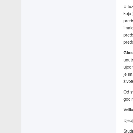
U te
koja 
pred
imalo
preds
preds
Glas
unutr
ujed
je im
život
Od s
godin
Veli
Dječ
Stud