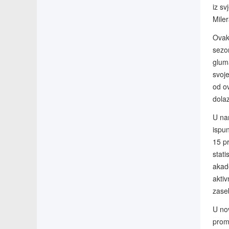
iz sv
Miler
Ovaka
sezo
gluma
svoj
od ov
dolaz
U nar
ispu
15 pr
stati
akad
aktiv
zase
U no
prom