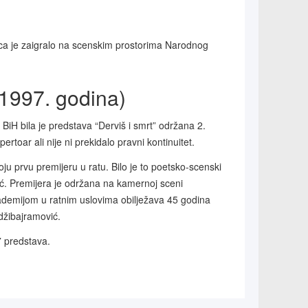
ca je zaigralo na scenskim prostorima Narodnog
o 1997. godina)
BiH bila je predstava “Derviš i smrt” održana 2.
ertoar ali nije ni prekidalo pravni kontinuitet.
u prvu premijeru u ratu. Bilo je to poetsko-scenski
ić. Premijera je održana na kamernoj sceni
ademijom u ratnim uslovima obilježava 45 godina
džibajramović.
7 predstava.