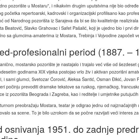
no pozorište u Mostaru", i nikakvim drugim uputstvima nije bio određen
 početka repertoarski, kadrovski i organizacijski profilisano kao prof
 od Narodnog pozorišta iz Sarajeva da bi se što kvalitetnije realizirala
a Beatović, Slavko Grahovac i Safet Pašalić, koji je ujedno bio i prvi di
no sa glumcima-amaterima iz Mostara, Trebinja i Vojvodine započeli vel
ed-profesionalni period (1887. – 
nično, mostarsko pozorište je nastajalo i trajalo već više od šezdeset 
esetim godinama XIX vijeka postojao vrlo živ i aktivan pozorišni amate
i, i sami glumci, Svetozar Ćorović, Aleksa Šantić, Osman Đikić, Jovan Pro
eri počinju prevoditi dramske tekstove sa ruskog, njemačkog, francusk
e iz pozorišta Beograda i Zagreba, kao i reditelje i umjetnike putujućih
turnom preobražaju Mostara, teatar je odigrao jednu od najznačajnijih 
valo sa scene. To je bilo uzrokom da se počne razvijati veći interes za
 osnivanja 1951. do zadnje predr