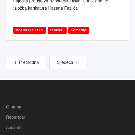
najbolja predstava “Mostarske liske” 2006. godine
Izložba karikatura Hasana Fazlića
Mostarska liska
Festival
Komedija
Prethodna
Sljedeća
O nama
Repertoar
Ansambl