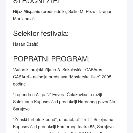
STRUČNI ŽIRI
Nijaz Alispahić (predsjednik), Salko M. Pezo i Dragan
Marijanović
Selektor festivala:
Hasan Džafić
POPRATNI PROGRAM:
“Autorski projekt Zijaha A. Sokolovića “CABAres,
CABArei”- najbolja predstava “Mostarske liske” 2005.
godine
“Legenda o Ali-paši” Envera Čolakovića, u režiji
Sulejmana Kupusovića i produkciji Narodnog pozorišta
Sarajevo
“Ženski turbofolk bend”, u adaptaciji i režiji Sulejmana
Kupusovića i produkciji Kamernog teatra 55, Sarajevo –