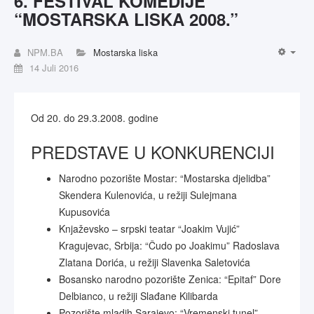
6. FESTIVAL KOMEDIJE
“MOSTARSKA LISKA 2008.”
NPM.BA
Mostarska liska
14 Juli 2016
Od 20. do 29.3.2008. godine
PREDSTAVE U KONKURENCIJI
Narodno pozorište Mostar: “Mostarska djelidba”
Skendera Kulenovića, u režiji Sulejmana
Kupusovića
Knjaževsko – srpski teatar “Joakim Vujić”
Kragujevac, Srbija: “Čudo po Joakimu” Radoslava
Zlatana Dorića, u režiji Slavenka Saletovića
Bosansko narodno pozorište Zenica: “Epitaf” Dore
Delbianco, u režiji Slađane Kilibarda
Pozorište mladih Sarajevo: “Vremenski tunel”