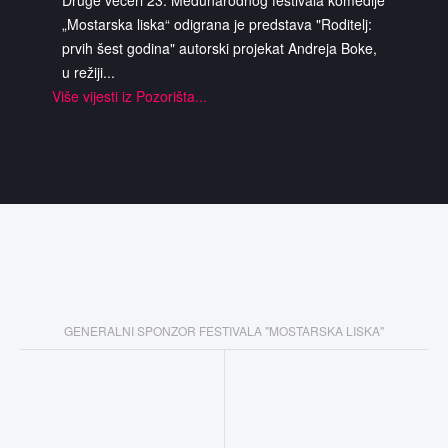
Druge večeri 23. Međunarodnog festivala komedije
„Mostarska liska“ odigrana je predstava "Roditelj:
prvih šest godina" autorski projekat Andreja Boke,
u režiji...
Više vijesti iz Pozorišta...
GENERALNI SPONZOR FESTIVALA "MOSTARSKA LISKA"