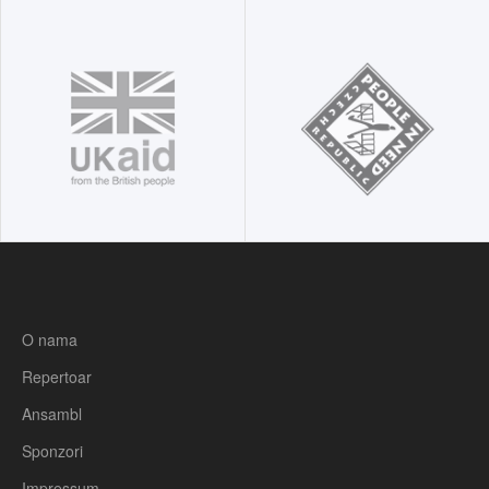
O nama
Repertoar
Ansambl
Sponzori
Impressum