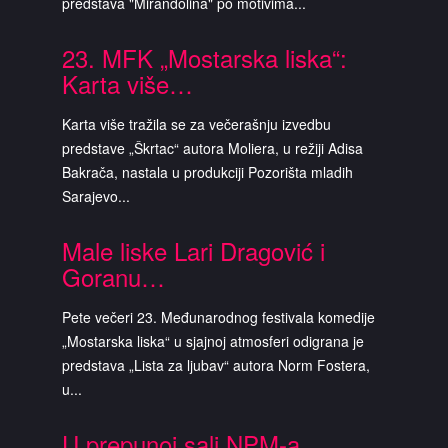
predstava "Mirandolina" po motivima...
23. MFK „Mostarska liska“:
Karta više…
Karta više tražila se za večerašnju izvedbu
predstave „Škrtac“ autora Moliera, u režiji Adisa
Bakrača, nastala u produkciji Pozorišta mladih
Sarajevo...
Male liske Lari Dragović i
Goranu…
Pete večeri 23. Međunarodnog festivala komedije
„Mostarska liska“ u sjajnoj atmosferi odigrana je
predstava „Lista za ljubav“ autora Norm Fostera,
u...
U prepunoj sali NPM-a