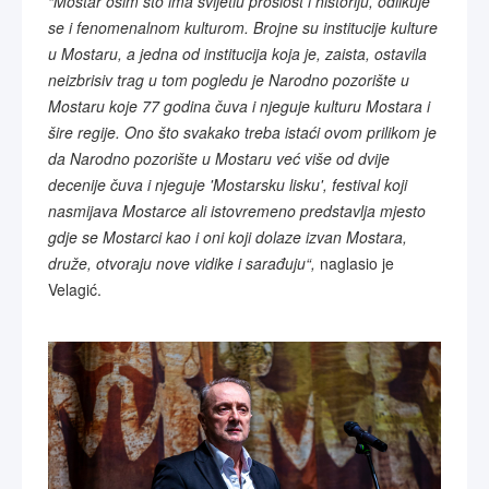
“Mostar osim što ima svijetlu prošlost i historiju, odlikuje
se i fenomenalnom kulturom. Brojne su institucije kulture
u Mostaru, a jedna od institucija koja je, zaista, ostavila
neizbrisiv trag u tom pogledu je Narodno pozorište u
Mostaru koje 77 godina čuva i njeguje kulturu Mostara i
šire regije. Ono što svakako treba istaći ovom prilikom je
da Narodno pozorište u Mostaru već više od dvije
decenije čuva i njeguje 'Mostarsku lisku', festival koji
nasmijava Mostarce ali istovremeno predstavlja mjesto
gdje se Mostarci kao i oni koji dolaze izvan Mostara,
druže, otvoraju nove vidike i sarađuju“,
naglasio je
Velagić.