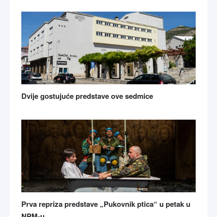
Dvije gostujuće predstave ove sedmice
Prva repriza predstave „Pukovnik ptica“ u petak u
NPM-u