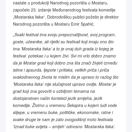
nastale u produkciji Narodnog pozorišta u Mostaru,
započelo 23. izdanje Međunarodnog festivala komedije
„Mostarska liska“. Dobrodošlicu publici poželio je direktor
Narodnog pozorišta u Mostaru Emir Spahić.
„Svaki festival ima svoju prepoznatljivost, svoj program,
goste, učesnike, ali rijetki su festivali koji imaju ono što
ima 'Mostarska liska' a to je onaj duh grada iz kojeg je
festival potekao i u kojem živi. Svi mi vrlo dobro znamo
da je Mostar grad koji dobro zna šta znači živjeti između
istine i apsurda, ljepote i pritiska, velikih priča i priča
svakodnevnog života te mislim da je upravo to razlog što
'Mostarska liska' nije slučajnost upravo ovdje. Mostar je
grad koji zna govoriti o ozbiljnim temama na
dostojanstven način koristeći jezik smijeha, jezik
komedije. Živimo u vremenu Šekspira u kojem ludi vode
slijepe, u vremenu buke, političke, ekonomske, ratne i
svake druge te nam je zato ovogodišnji moto festivala
'Iznad buke svijeta – smijeh' odnosno 'Mostarska liska'.