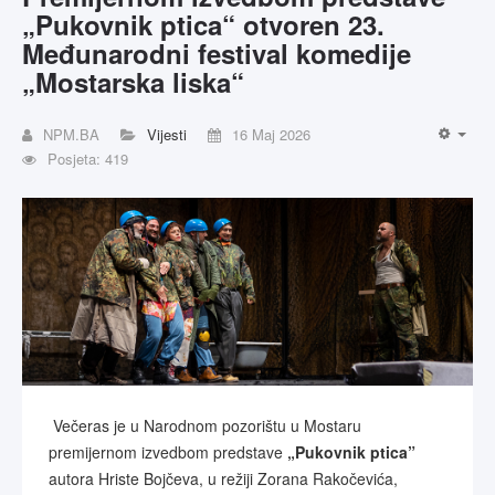
„Pukovnik ptica“ otvoren 23.
Međunarodni festival komedije
„Mostarska liska“
NPM.BA
Vijesti
16 Maj 2026
Posjeta: 419
Večeras je u Narodnom pozorištu u Mostaru
premijernom izvedbom predstave
„Pukovnik ptica”
autora Hriste Bojčeva, u režiji Zorana Rakočevića,