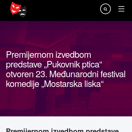
Traži...
Premijernom izvedbom
predstave „Pukovnik ptica“
otvoren 23. Međunarodni festival
komedije „Mostarska liska“
Premijernom izvedbom predstave