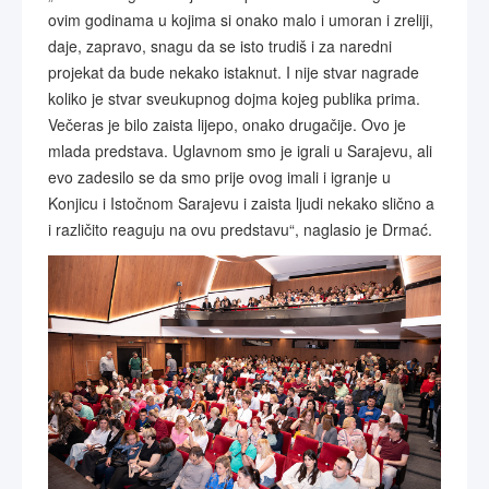
ovim godinama u kojima si onako malo i umoran i zreliji,
daje, zapravo, snagu da se isto trudiš i za naredni
projekat da bude nekako istaknut. I nije stvar nagrade
koliko je stvar sveukupnog dojma kojeg publika prima.
Večeras je bilo zaista lijepo, onako drugačije. Ovo je
mlada predstava. Uglavnom smo je igrali u Sarajevu, ali
evo zadesilo se da smo prije ovog imali i igranje u
Konjicu i Istočnom Sarajevu i zaista ljudi nekako slično a
i različito reaguju na ovu predstavu“, naglasio je Drmać.