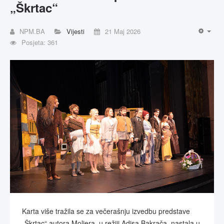
„Škrtac“
NPM.BA
Vijesti
21 Maj 2026
Posjeta: 361
Karta više tražila se za večerašnju izvedbu predstave
„Škrtac“ autora Moliera, u režiji Adisa Bakrača, nastala u