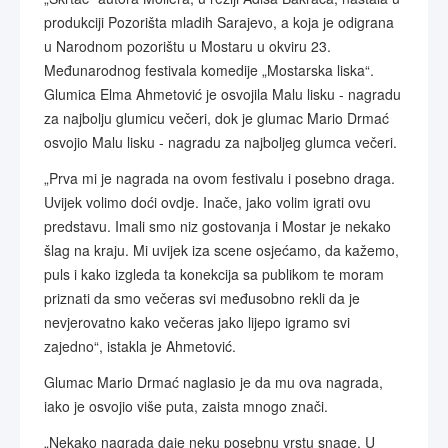
produkciji Pozorišta mladih Sarajevo, a koja je odigrana
u Narodnom pozorištu u Mostaru u okviru 23.
Međunarodnog festivala komedije „Mostarska liska“.
Glumica Elma Ahmetović je osvojila Malu lisku - nagradu
za najbolju glumicu večeri, dok je glumac Mario Drmać
osvojio Malu lisku - nagradu za najboljeg glumca večeri.
„Prva mi je nagrada na ovom festivalu i posebno draga.
Uvijek volimo doći ovdje. Inače, jako volim igrati ovu
predstavu. Imali smo niz gostovanja i Mostar je nekako
šlag na kraju. Mi uvijek iza scene osjećamo, da kažemo,
puls i kako izgleda ta konekcija sa publikom te moram
priznati da smo večeras svi međusobno rekli da je
nevjerovatno kako večeras jako lijepo igramo svi
zajedno“, istakla je Ahmetović.
Glumac Mario Drmać naglasio je da mu ova nagrada,
iako je osvojio više puta, zaista mnogo znači.
„Nekako nagrada daje neku posebnu vrstu snage. U