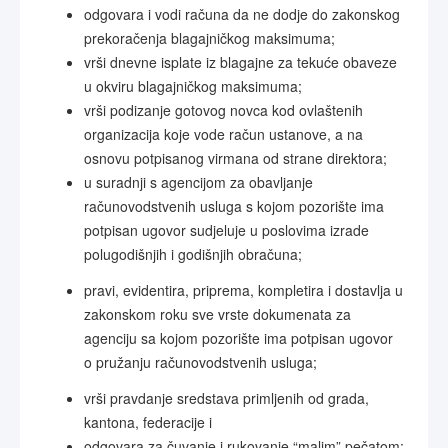
odgovara i vodi računa da ne dodje do zakonskog
prekoračenja blagajničkog maksimuma;
vrši dnevne isplate iz blagajne za tekuće obaveze
u okviru blagajničkog maksimuma;
vrši podizanje gotovog novca kod ovlaštenih
organizacija koje vode račun ustanove, a na
osnovu potpisanog virmana od strane direktora;
u suradnji s agencijom za obavljanje
računovodstvenih usluga s kojom pozorište ima
potpisan ugovor sudjeluje u poslovima izrade
polugodišnjih i godišnjih obračuna;
pravi, evidentira, priprema, kompletira i dostavlja u
zakonskom roku sve vrste dokumenata za
agenciju sa kojom pozorište ima potpisan ugovor
o pružanju računovodstvenih usluga;
vrši pravdanje sredstava primljenih od grada,
kantona, federacije i
odgovara za čuvanje i rukovanje “malim” pečatom;