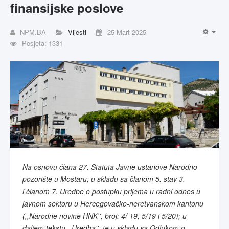
finansijske poslove
NPM.BA
Vijesti
25 Mart 2025
Posjeta: 1331
Na osnovu člana 27. Statuta Javne ustanove Narodno
pozorište u Mostaru; u skladu sa članom 5. stav 3.
i
članom 7. Uredbe o postupku prijema u radni odnos u
javnom sektoru u Hercegovačko-neretvanskom
kantonu
(,,Narodne novine HNK'', broj: 4/ 19, 5/19 i 5/20); u
daljem tekstu ,,Uredba''; te u skladu sa
Odlukom o