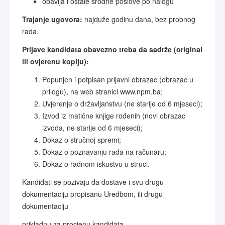
obavlja i ostale srodne poslove po nalogu
Trajanje ugovora:
najduže godinu dana, bez probnog
rada.
Prijave kandidata obavezno treba da sadrže (original
ili ovjerenu kopiju):
Popunjen i potpisan prijavni obrazac (obrazac u
prilogu), na web stranici www.npm.ba;
Uvjerenje o državljanstvu (ne starije od 6 mjeseci);
Izvod iz matične knjige rođenih (novi obrazac
izvoda, ne starije od 6 mjeseci);
Dokaz o stručnoj spremi;
Dokaz o poznavanju rada na računaru;
Dokaz o radnom iskustvu u struci.
Kandidati se pozivaju da dostave i svu drugu
dokumentaciju propisanu Uredbom, ili drugu
dokumentaciju
prikladnu za procjenu kandidata.