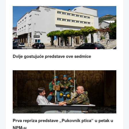
Dvije gostujuće predstave ove sedmice
Prva repriza predstave „Pukovnik ptica“ u petak u
NPM-u