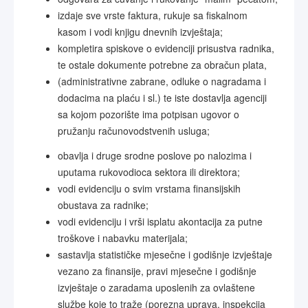
izdaje sve vrste faktura, rukuje sa fiskalnom
kasom i vodi knjigu dnevnih izvještaja;
kompletira spiskove o evidenciji prisustva radnika,
te ostale dokumente potrebne za obračun plata,
(administrativne zabrane, odluke o nagradama i
dodacima na plaću i sl.) te iste dostavlja agenciji
sa kojom pozorište ima potpisan ugovor o
pružanju računovodstvenih usluga;
obavlja i druge srodne poslove po nalozima i
uputama rukovodioca sektora ili direktora;
vodi evidenciju o svim vrstama finansijskih
obustava za radnike;
vodi evidenciju i vrši isplatu akontacija za putne
troškove i nabavku materijala;
sastavlja statističke mjesečne i godišnje izvještaje
vezano za finansije, pravi mjesečne i godišnje
izvještaje o zaradama uposlenih za ovlaštene
službe koje to traže (porezna uprava, inspekcija