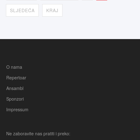
SLJEDEĆA
KRAJ
O nama
Repertoar
Ansambl
Sponzori
Impressum
Ne zaboravite nas pratiti i preko: