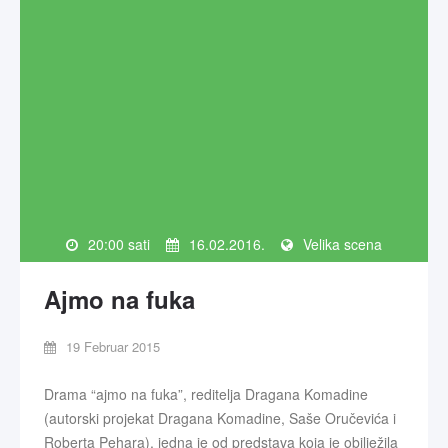
20:00 sati
16.02.2016.
Velika scena
Ajmo na fuka
19 Februar 2015
Drama “ajmo na fuka”, reditelja Dragana Komadine
(autorski projekat Dragana Komadine, Saše Oručevića i
Roberta Pehara), jedna je od predstava koja je obilježila