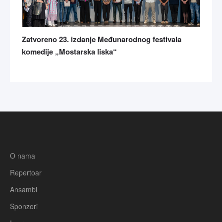
Zatvoreno 23. izdanje Međunarodnog festivala
komedije „Mostarska liska“
O nama
Repertoar
Ansambl
Sponzori