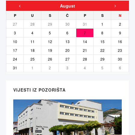
August
P
U
S
Č
P
S
N
27
28
29
30
31
1
2
3
4
5
6
7
8
9
10
11
12
13
14
15
16
17
18
19
20
21
22
23
24
25
26
27
28
29
30
31
1
2
3
4
5
6
VIJESTI IZ POZORIŠTA