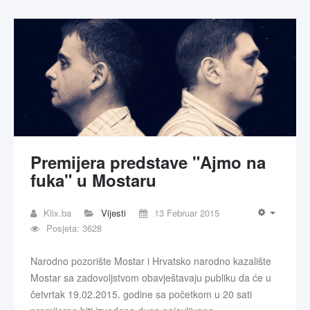
Premijera predstave "Ajmo na
fuka" u Mostaru
Klix.ba
Vijesti
13 Februar 2015
Posjeta: 3628
Narodno pozorište Mostar i Hrvatsko narodno kazalište
Mostar sa zadovoljstvom obavještavaju publiku da će u
četvrtak 19.02.2015. godine sa početkom u 20 sati