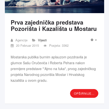
Prva zajednička predstava
Pozorišta i Kazališta u Mostaru
Agencije
Vijesti
20 Februar 2015
Posjeta: 3362
Mostarska publika burnim aplauzom pozdravila je
glumce Sašu Oručevića i Roberta Pehara nakon
premijere predstave "'Ajmo na fuka", prvog zajedničkog
projekta Narodnog pozorišta Mostar i Hrvatskog
kazališta u ovom gradu.
OPŠIRNIJE...