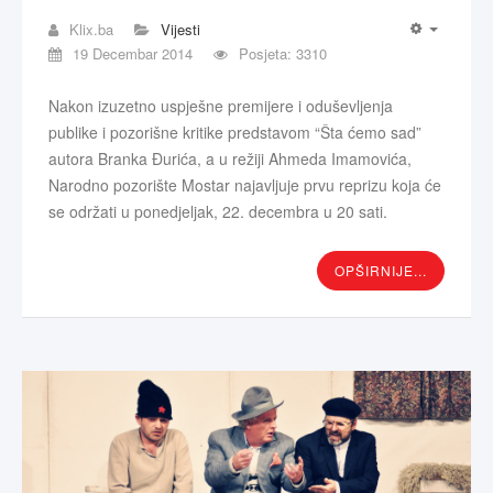
Klix.ba
Vijesti
19 Decembar 2014
Posjeta: 3310
Nakon izuzetno uspješne premijere i oduševljenja
publike i pozorišne kritike predstavom “Šta ćemo sad”
autora Branka Đurića, a u režiji Ahmeda Imamovića,
Narodno pozorište Mostar najavljuje prvu reprizu koja će
se održati u ponedjeljak, 22. decembra u 20 sati.
OPŠIRNIJE...