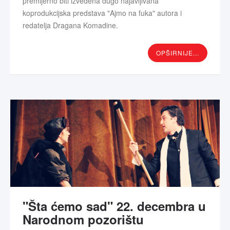
premijerno biti izvedena dugo najavljivana
koprodukcijska predstava "Ajmo na fuka" autora i
redatelja Dragana Komadine.
OPŠIRNIJE...
"Šta ćemo sad" 22. decembra u
Narodnom pozorištu