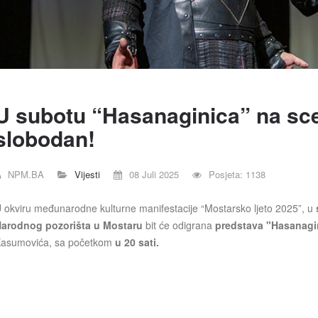
U subotu “Hasanaginica” na sce
slobodan!
NPM.BA
Vijesti
08 Juli 2025
Posjeta: 1138
 okviru međunarodne kulturne manifestacije “Mostarsko ljeto 2025”, u
s
arodnog pozorišta u Mostaru
bit će odigrana
predstava "Hasanagi
asumovića, sa početkom
u 20 sati.