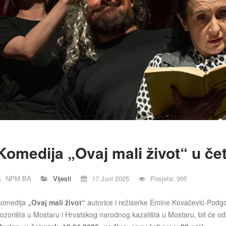
Komedija „Ovaj mali život“ u če
NPM.BA
Vijesti
17 Juni 2025
Posjeta: 995
omedija
„Ovaj mali život“
autorice i režiserke Emine Kovačević-Podgo
ozorišta u Mostaru i Hrvatskog narodnog kazališta u Mostaru, bit će od