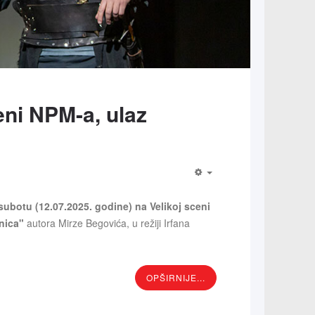
ni NPM-a, ulaz
ubotu (12.07.2025. godine) na Velikoj sceni
nica"
autora Mirze Begovića, u režiji Irfana
OPŠIRNIJE...