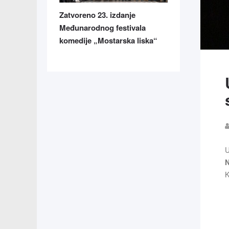
Zatvoreno 23. izdanje
Međunarodnog festivala
komedije „Mostarska liska“
U
N
K