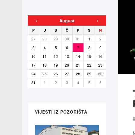
August
P
U
S
Č
P
S
N
27
28
29
30
31
1
2
3
4
5
6
7
8
9
10
11
12
13
14
15
16
17
18
19
20
21
22
23
24
25
26
27
28
29
30
31
1
2
3
4
5
6
VIJESTI IZ POZORIŠTA
N