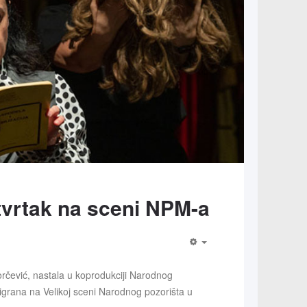
tvrtak na sceni NPM-a
rčević, nastala u koprodukciji Narodnog
igrana na Velikoj sceni Narodnog pozorišta u