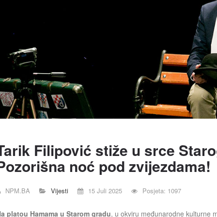
Tarik Filipović stiže u srce Sta
Pozorišna noć pod zvijezdama!
NPM.BA
Vijesti
15 Juli 2025
Posjeta: 1097
a platou Hamama u Starom gradu
, u okviru međunarodne kulturne m