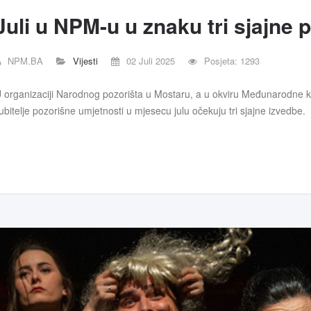
Juli u NPM-u u znaku tri sjajne 
NPM.BA
Vijesti
02 Juli 2025
Posjeta: 1293
 organizaciji Narodnog pozorišta u Mostaru, a u okviru Međunarodne ku
jubitelje pozorišne umjetnosti u mjesecu julu očekuju tri sjajne izvedbe.