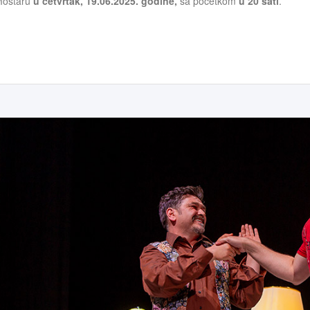
ostaru
u
četvrtak
,
19
.
06
.202
5
. god
ine
,
sa početkom
u 20 sati
.