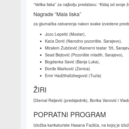
“Velika liska” za najbolju predstavu: “Kidaj od svoj
Nagrade “Mala liska”
za glumačka ostvarenja nakon svake izvedene pred
Jozo Lepetić (Mostar),
Kaća Dorić (Narodno pozorište, Sarajevo),
Miralem Zubčević (Kamerni teatar ’55, Sarajev
Sead Bejtović (Pozorište mladih, Sarajevo),
Bogdanka Savić (Banja Luka),
Đorđe Marković (Zenica)
Emir Hadžihafizbegović (Tuzla)
ŽIRI
Džemal Raljević (predsjednik), Borika Vanović i Vlado
POPRATNI PROGRAM
Izložba karikaturiste Hasana Fazlića, na kojoj je izl