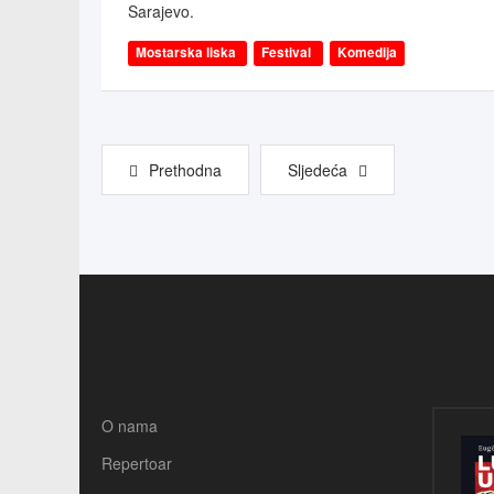
Sarajevo.
Mostarska liska
Festival
Komedija
Prethodna
Sljedeća
O nama
Repertoar