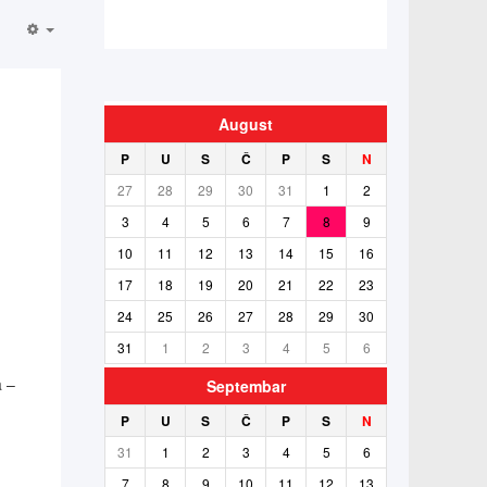
August
P
U
S
Č
P
S
N
27
28
29
30
31
1
2
3
4
5
6
7
8
9
10
11
12
13
14
15
16
17
18
19
20
21
22
23
24
25
26
27
28
29
30
31
1
2
3
4
5
6
a –
Septembar
P
U
S
Č
P
S
N
31
1
2
3
4
5
6
7
8
9
10
11
12
13