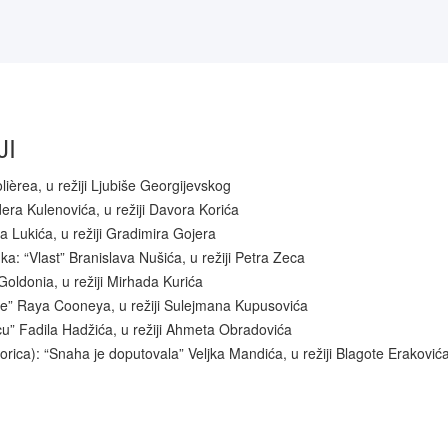
JI
èrea, u režiji Ljubiše Georgijevskog
era Kulenovića, u režiji Davora Korića
a Lukića, u režiji Gradimira Gojera
a: “Vlast” Branislava Nušića, u režiji Petra Zeca
oldonia, u režiji Mirhada Kurića
ne” Raya Cooneya, u režiji Sulejmana Kupusovića
u” Fadila Hadžića, u režiji Ahmeta Obradovića
ica): “Snaha je doputovala” Veljka Mandića, u režiji Blagote Eraković