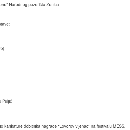
e žene” Narodnog pozorišta Zenica
stave:
o),
 Puljić
ožio karikature dobitnika nagrade “Lovorov vijenac” na festivalu MESS,