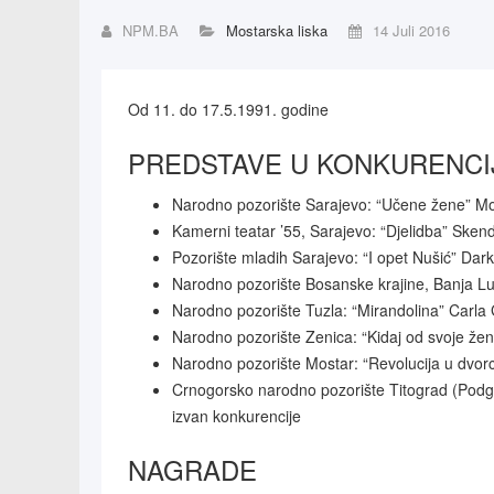
NPM.BA
Mostarska liska
14 Juli 2016
Od 11. do 17.5.1991. godine
PREDSTAVE U KONKURENCI
Narodno pozorište Sarajevo: “Učene žene” Moli
Kamerni teatar ’55, Sarajevo: “Djelidba” Skend
Pozorište mladih Sarajevo: “I opet Nušić” Dark
Narodno pozorište Bosanske krajine, Banja Luk
Narodno pozorište Tuzla: “Mirandolina” Carla G
Narodno pozorište Zenica: “Kidaj od svoje že
Narodno pozorište Mostar: “Revolucija u dvorc
Crnogorsko narodno pozorište Titograd (Podgor
izvan konkurencije
NAGRADE