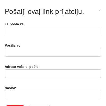
Pošalji ovaj link prijatelju.
×
El. pošta ka
Pošiljalac
Adresa vaše el.pošte
Naslov