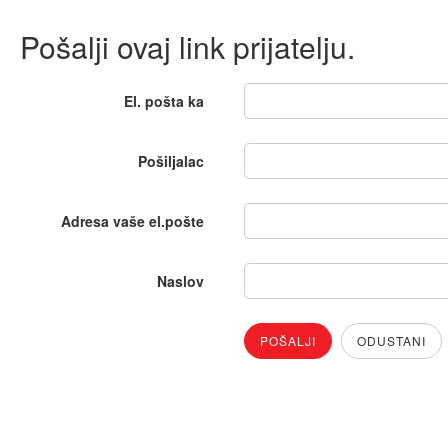
Pošalji ovaj link prijatelju.
El. pošta ka
Pošiljalac
Adresa vaše el.pošte
Naslov
POŠALJI
ODUSTANI