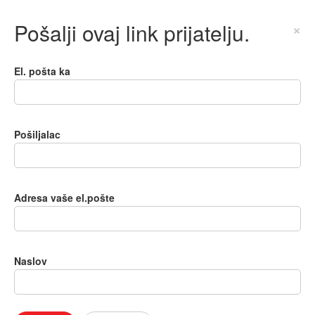
Pošalji ovaj link prijatelju.
×
El. pošta ka
Pošiljalac
Adresa vaše el.pošte
Naslov