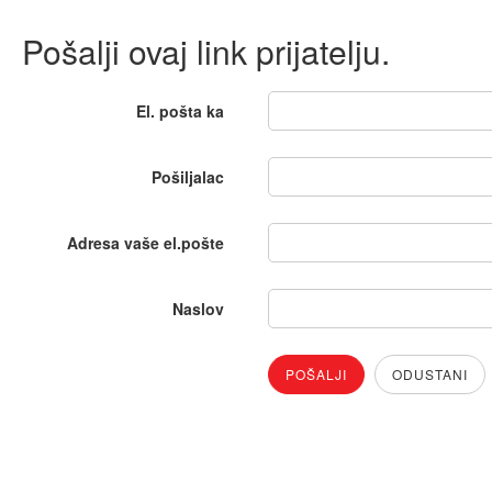
Pošalji ovaj link prijatelju.
El. pošta ka
Pošiljalac
Adresa vaše el.pošte
Naslov
POŠALJI
ODUSTANI